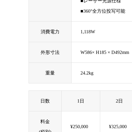
■レーザー光源仕様
■360°全方位投写可能
消費電力
1,118W
外形寸法
W586× H185 × D492mm
重量
24.2kg
日数
1日
2日
料金
¥250,000
¥325,000
(税別)