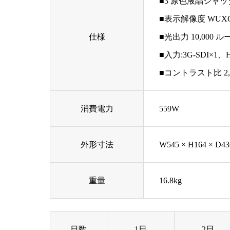
■3 原色液晶シャ
■表示解像度 WUXGA
仕様
■光出力 10,000 
■入力:3G-SDI×1、H
■コントラスト比 2,5
消費電力
559W
外形寸法
W545 × H164 × D4
重量
16.8kg
日数
1日
2日