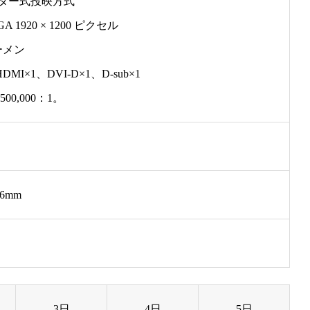
ッター式投映方式
 1920 × 1200 ピクセル
ルーメン
DMI×1、DVI-D×1、D-sub×1
00,000：1。
36mm
3日
4日
5日