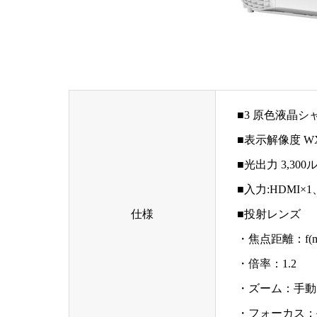
■3 原色液晶
■表示解像度 WX
■光出力 3,30
■入力:HDMI×1、
仕様
■投射レンズ
・焦点距離：f(mm
・倍率：1.2
・ズーム：手動
・フォーカス：