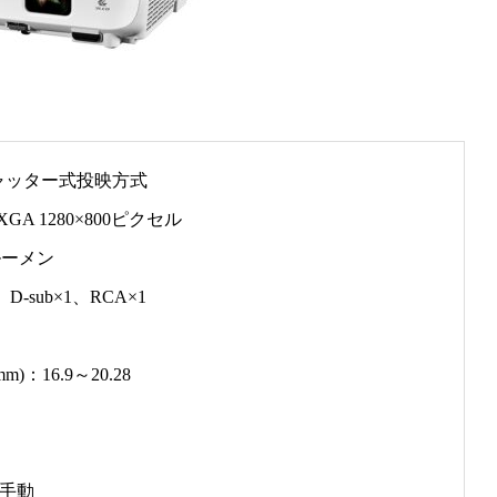
シャッター式投映方式
GA 1280×800ピクセル
0ルーメン
D-sub×1、RCA×1
)：16.9～20.28
手動