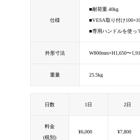
■耐荷重 40kg
仕様
■VESA取り付け100×1
■専用ハンドルを使っ
外形寸法
W800mm×H1,650〜1,9
重量
25.5kg
日数
1日
2日
料金
¥6,000
¥7,800
(税別)