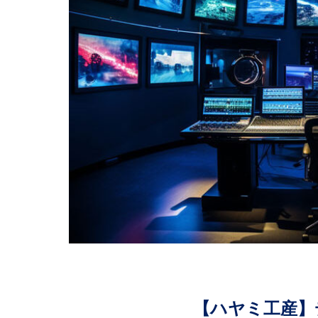
【ハヤミ工産】