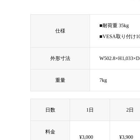
■耐荷重 35kg
仕様
■VESA取り付け10
外形寸法
W502.8×H1,033×D
重量
7kg
日数
1日
2日
料金
¥3,000
¥3,900