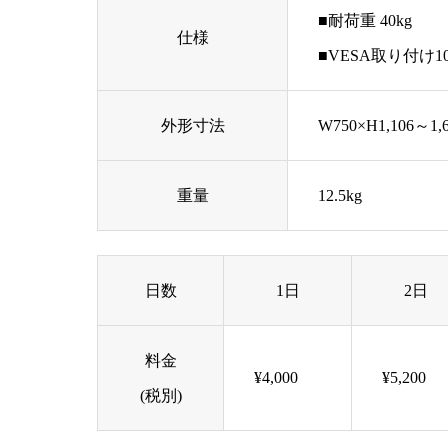
■耐荷重 40kg
仕様
■VESA取り付け10
外形寸法
W750×H1,106～1,
重量
12.5kg
日数
1日
2日
料金
¥4,000
¥5,200
(税別)