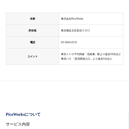
名称
株式会社PicoWorks
所在地
東京都足立区辰沼 2-13-2
電話
03-5856-0125
東京メトロ千代田線「北綾瀬」駅より徒歩20分ほど
コメント
東武バス 「辰沼団地入口」より徒歩5分ほど
PicoWorksについて
サービス内容