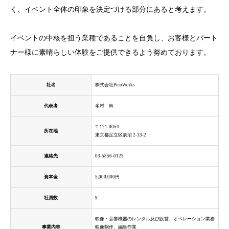
く、イベント全体の印象を決定づける部分にあると考えます。
イベントの中核を担う業種であることを自負し、お客様とパート
ナー様に素晴らしい体験をご提供できるよう努めております。
社名
株式会社PicoWorks
代表者
峯村 幹
〒121-0054
所在地
東京都足立区辰沼 2-13-2
連絡先
03-5856-0125
資本金
5,000,000円
社員数
9
映像・音響機器のレンタル及び設営、オペレーション業務
事業内容
映像制作、編集作業