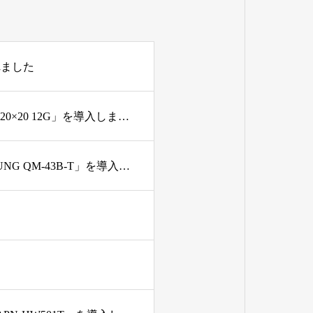
れました
新規購入機材 4K SDIビデオルーター「Blackmagic Videohub 20×20 12G」を導入しました
新規購入機材 43インチタッチパネルディスプレイ「SAMSUNG QM-43B-T」を導入しました