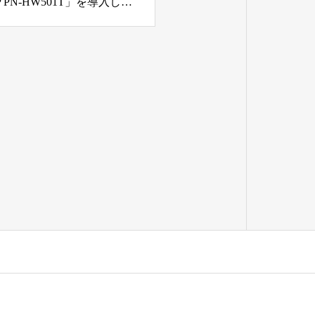
新規購入機材 50インチタッチパネルディスプレイ「SHARP PN-HW501T」を導入しました