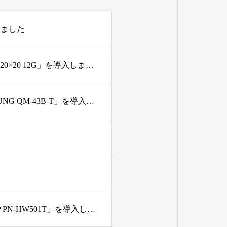
れました
新規購入機材 4K SDIビデオルーター「Blackmagic Videohub 20×20 12G」を導入しました
新規購入機材 43インチタッチパネルディスプレイ「SAMSUNG QM-43B-T」を導入しました
新規購入機材 50インチタッチパネルディスプレイ「SHARP PN-HW501T」を導入しました