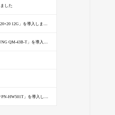
れました
新規購入機材 4K SDIビデオルーター「Blackmagic Videohub 20×20 12G」を導入しました
新規購入機材 43インチタッチパネルディスプレイ「SAMSUNG QM-43B-T」を導入しました
新規購入機材 50インチタッチパネルディスプレイ「SHARP PN-HW501T」を導入しました